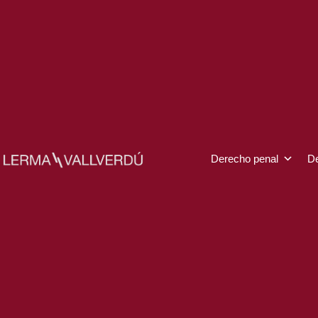
Ir
al
contenido
Derecho penal
De