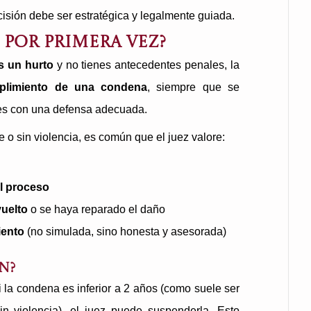
cisión debe ser estratégica y legalmente guiada.
s por primera vez?
s un hurto
y no tienes antecedentes penales, la
mplimiento de una condena
, siempre que se
tes con una defensa adecuada.
ve o sin violencia, es común que el juez valore:
l proceso
uelto
o se haya reparado el daño
iento
(no simulada, sino honesta y asesorada)
n?
 la condena es inferior a 2 años (como suele ser
in violencia), el juez puede suspenderla. Esto