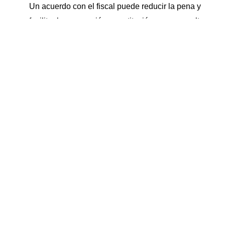
Un acuerdo con el fiscal puede reducir la pena y
facilitar la suspensión o sustitución por una multa o
trabajos en beneficio de la comunidad.
Archivo del caso o absolución
Si no hay pruebas suficientes, existen
contradicciones en los testimonios o errores en el
procedimiento, tu abogado puede solicitar el archivo
o defender la absolución en juicio.
Cada situación requiere una estrategia adaptada. Con una
defensa penal especializada, es posible
reducir o incluso
anular el impacto legal del procedimiento
.