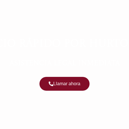
IO RÁPIDO POR HURTO
ASISTENCIA LEGAL INMEDIATA
Llamar ahora