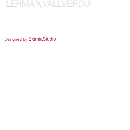
Despacho de abogados en derecho penal. LermaVallverdú está a
su disposición las 24 horas del día para ofrecerle la mejor
defensa de sus intereses.
EximiaStudio
Designed by
Paula Lerma
689 78 11 16
paulalerma@icab.cat
WhatsApp
LinkedIn
Arnau Vallverdú
676 38 01 64
avallverdu@icab.cat
WhatsApp
LinkedIn