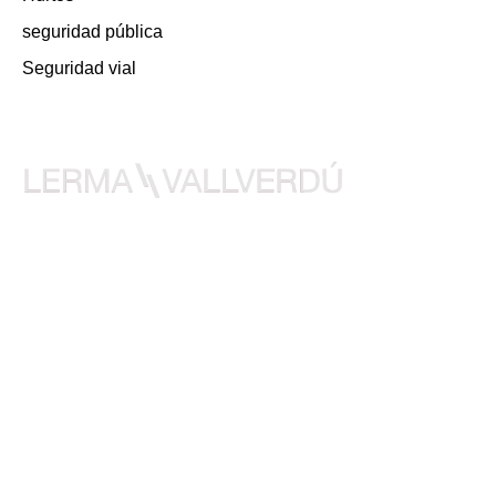
seguridad pública
Seguridad vial
Despacho de abogados en derecho penal. LermaVallverdú está a
su disposición las 24 horas del día para ofrecerle la mejor
defensa de sus intereses.
EximiaStudio
Designed by
Paula Lerma
689 78 11 16
paulalerma@icab.cat
WhatsApp
LinkedIn